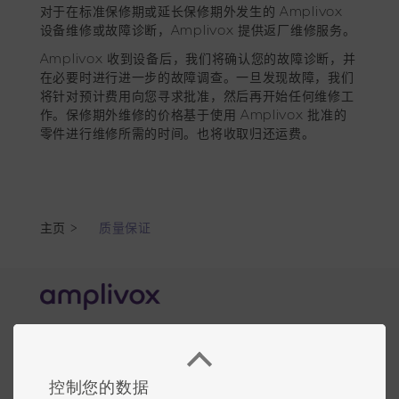
对于在标准保修期或延长保修期外发生的 Amplivox
设备维修或故障诊断，Amplivox 提供返厂维修服务。
Amplivox 收到设备后，我们将确认您的故障诊断，并
在必要时进行进一步的故障调查。一旦发现故障，我们
将针对预计费用向您寻求批准，然后再开始任何维修工
作。保修期外维修的价格基于使用 Amplivox 批准的
零件进行维修所需的时间。也将收取归还运费。
主页
>
质量保证
英国
电话：+44 (0)1865 880846
控制您的数据
电子邮件：
hello@amplivox.com