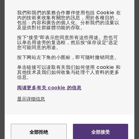
我們和我們的業務合作夥伴使用包括 Cookie 在
中国
內的技術來收集有關您的訊息，用於各種目的，
电话：+86 021 513 20795
包括：內容和廣告的個人化、分析我們的流量以
及提供對社群媒體功能的存取。
邮箱：
ruza@amplivox.com
按下‘接受’即表示您同意所有这些用途。您也可
以单击用途旁的复选框，然后按‘保存设定’选定
关于 Amplivox
您可能同意的用途。
关于
按下网站左下角的小图标，即可随时撤销同意。
质量保证
单击链接可以读取有关我们如何使用 cookie 和
法律
其他技术及我们如何收集与处理个人资料的更多
英国业务条款
阅读更多有关 cookie 的信息
支持
显示详细信息
产品支持
服务
常见问题解答
全部拒绝
全部接受