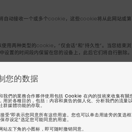
动接收一个或多个cookie，这些cookie将从此网站或第三
使用两种类型的cookie，“仅会话”和“持久性”。当您结束浏
okie中设置的时间段内保留在您的设备上，此后它们将自行删除。
制您的数据
kie是很常见的。第一方cookie分配给您访问的网站，而第三方
方cookie都在此网站上使用。
和我們的業務合作夥伴使用包括 Cookie 在內的技術來收集有關
，用於各種目的，包括：內容和廣告的個人化、分析我們的流量
okie？
社群媒體功能的存取。
‘接受’即表示您同意所有这些用途。您也可以单击用途旁的复选框
‘保存设定’选定您可能同意的用途。
用网站可用的基本功能，如页面导航和访问网站的安全区域。
网站左下角的小图标，即可随时撤销同意。