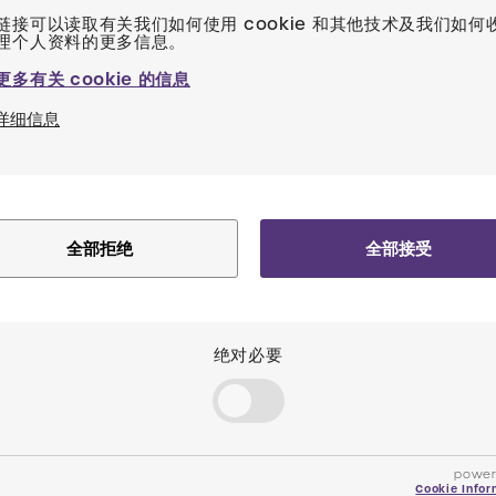
访问者如何通过匿名收集和报告信息与网站交互，以及
链接可以读取有关我们如何使用 cookie 和其他技术及我们如何
ookie。其目的是显示与单个用户相关且吸引人的广告，从
更多有关 cookie 的信息
计算机上存储多长时间？
详细信息
。您可以在下表中看到每个cookie的生存期。
被禁用，我还能访问网站吗？
全部拒绝
全部接受
Cookie，则您将继续具有与启用Cookie相同的访问网
运行，或者根本不运行。
ie？
绝对必要
您可以将浏览器设置更改为不接受cookie或从计算机中删除co
请按照下面的说明，直接从最常用的Web浏览器制造商处配置您
IE)
power
Cookie Infor