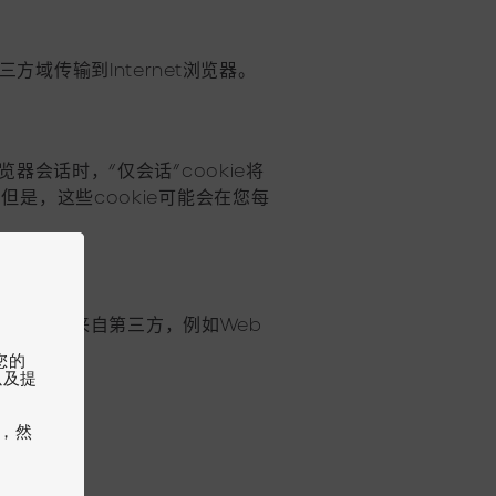
方域传输到Internet浏览器。
览器会话时，“仅会话”cookie将
但是，这些cookie可能会在您每
cookie来自第三方，例如Web
您的
以及提
，然