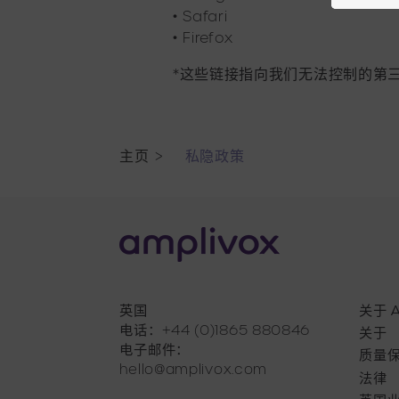
•
Safari
•
Firefox
*这些链接指向我们无法控制的第
主页
>
私隐政策
英国
关于 A
电话：+44 (0)1865 880846
关于
电子邮件：
质量
hello@amplivox.com
法律