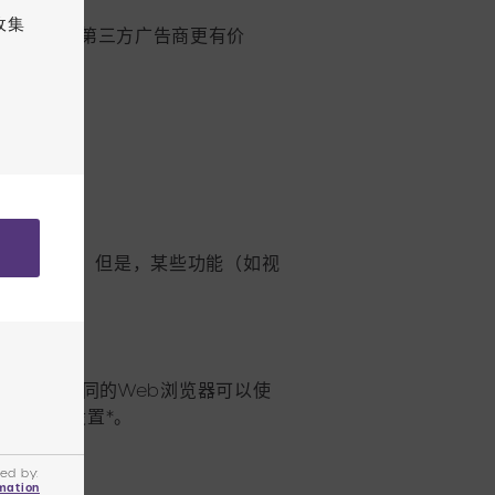
收集
而对出版商和第三方广告商更有价
站内容的权限。但是，某些功能（如视
okie。不同的Web浏览器可以使
的浏览器设置*。
ed by:
mation