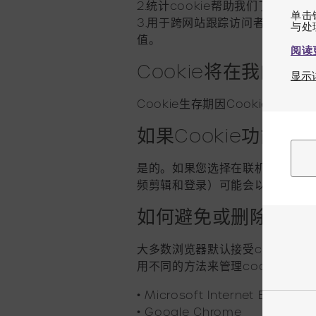
2.统计cookie帮助我们了解
单击
3.用于跨网站跟踪访问者的营销c
值。
阅读
Cookie将在我的
显示
Cookie生存期因Cookie而异
如果Cookie功能
是的。如果您选择在联机设备上禁用
频剪辑和登录）可能会以低级功能
如何避免或删除cook
大多数浏览器默认接受cookie。
用不同的方法来管理cookie。
•
Microsoft Internet Explorer (
•
Google Chrome