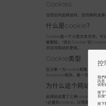
Cookies
当您访问此网站时，您的联机设备将自
什么是cookie？
Cookie是一个小型文本文件。可以
被删除。“持久Cookie”在Co
次访问网站时更新。
Cookie类型
控
区分第一方cookie和第三方coo
Analytics程序。第一方和第三
我們
訊息
为什么这个网站设置co
供對
按下
后按
此网站设置了三种cookie:
1.必要的cookie，以帮助使
按下